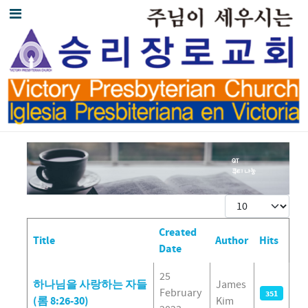
Display #
Created
Title
Author
Hits
Date
Articles
25
하나님을 사랑하는 자들
James
February
351
(롬 8:26-30)
Kim