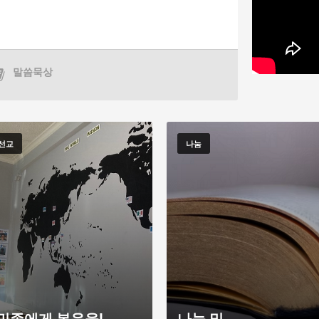
말씀묵상
선교
나눔
민족에게 복음을!
나눔 및