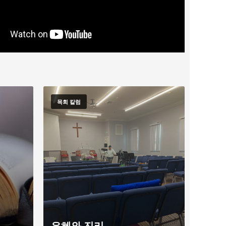
목회 칼럼
은혜와 진리