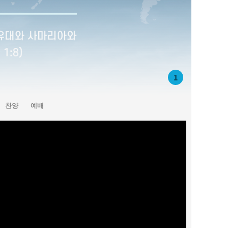
1
찬양
예배