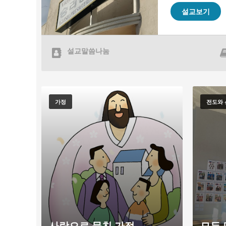
설교보기
설교말씀나눔
가정
전도와 
사랑으로 뭉친 가정
모든 