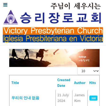
Display #
Created
Title
Author
Hits
Date
Articles
21 July
James
우리의 인내 없음
398
2024
Kim