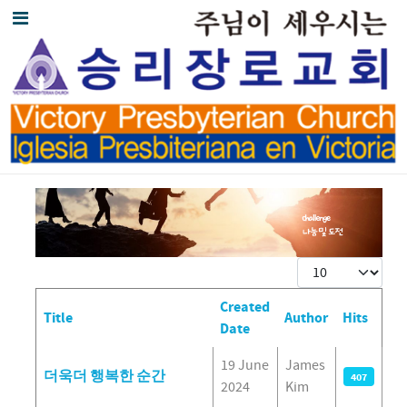
Display #
Created
Title
Author
Hits
Date
Articles
19 June
James
더욱더 행복한 순간
407
2024
Kim