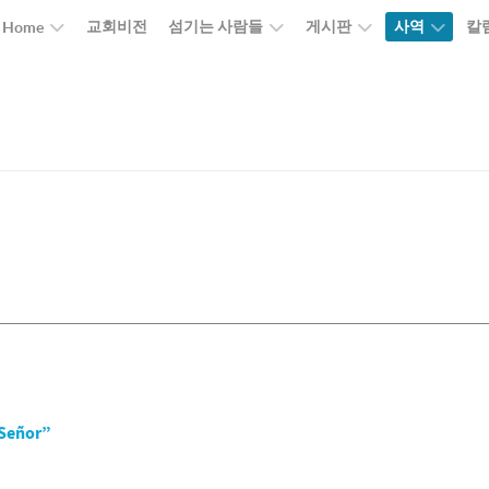
교회비전
섬기는 사람들
게시판
사역
칼
Home
"
 Señor”