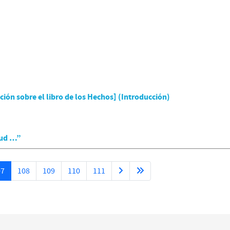
ón sobre el libro de los Hechos] (Introducción)
tud …”
07
108
109
110
111