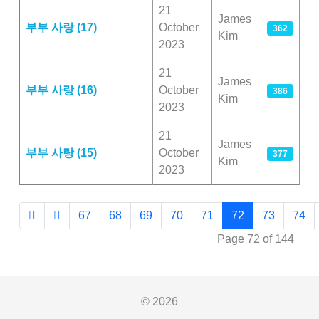
21
James
부부 사랑 (17)
October
362
Kim
2023
21
James
부부 사랑 (16)
October
386
Kim
2023
21
James
부부 사랑 (15)
October
377
Kim
2023
67
68
69
70
71
72
73
74
Page 72 of 144
© 2026