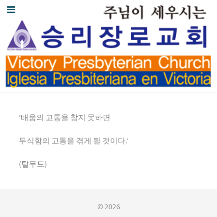
‘배움의 고통을 참지 못하면
무식함의 고통을 겪게 될 것이다.’
(탈무드)
© 2026