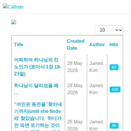
Display #
Created
Title
Author
Hits
Date
Articles
어찌하여 하나님의 진
28 May
James
노인가 (로마서 1장 18-
62
2026
Kim
23절)
하나님이 달리셨을 때
28 May
James
210
…
2026
Kim
“여인은 동전을 '찾아내
기까지(until she finds
it)' 찾았습니다. 하다가
26 May
James
안 되면 포기하는 것이
55
2026
Kim