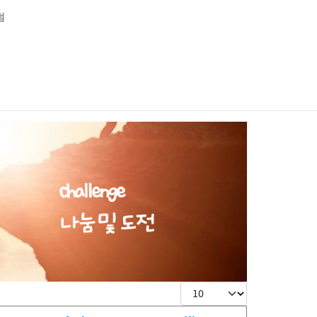
럼
Display #