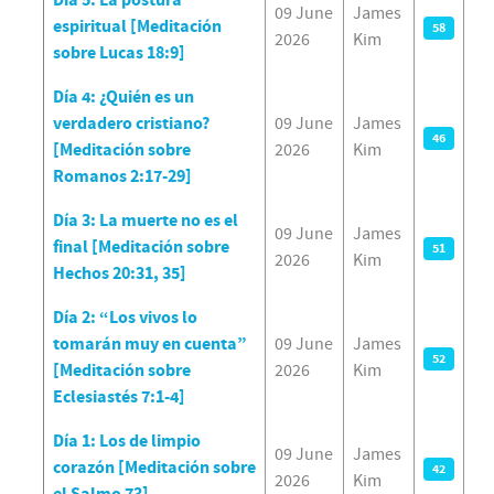
Día 5: La postura
09 June
James
espiritual [Meditación
58
2026
Kim
sobre Lucas 18:9]
Día 4: ¿Quién es un
verdadero cristiano?
09 June
James
46
[Meditación sobre
2026
Kim
Romanos 2:17-29]
Día 3: La muerte no es el
09 June
James
final [Meditación sobre
51
2026
Kim
Hechos 20:31, 35]
Día 2: “Los vivos lo
tomarán muy en cuenta”
09 June
James
52
[Meditación sobre
2026
Kim
Eclesiastés 7:1-4]
Día 1: Los de limpio
09 June
James
corazón [Meditación sobre
42
2026
Kim