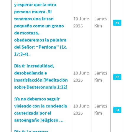
y esperar que la otra
persona muera. Si
tenemos una fe tan
10 June
James
54
pequeña como un grano
2026
Kim
de mostaza,
obedeceremos la palabra
del Señor: “Perdona” (Lc.
17:3-4).
Día 6: Incredulidad,
desobediencia e
10 June
James
57
insatisfacción [Meditación
2026
Kim
sobre Deuteronomio 1:32]
¡Ya no debemos seguir
viviendo con la conciencia
10 June
James
54
cauterizada por el
2026
Kim
autoengaño religioso ...