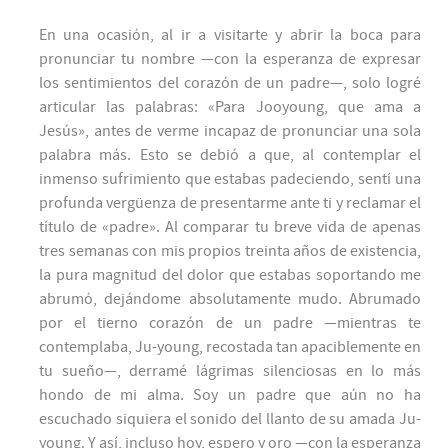
En una ocasión, al ir a visitarte y abrir la boca para
pronunciar tu nombre —con la esperanza de expresar
los sentimientos del corazón de un padre—, solo logré
articular las palabras: «Para Jooyoung, que ama a
Jesús», antes de verme incapaz de pronunciar una sola
palabra más. Esto se debió a que, al contemplar el
inmenso sufrimiento que estabas padeciendo, sentí una
profunda vergüenza de presentarme ante ti y reclamar el
título de «padre». Al comparar tu breve vida de apenas
tres semanas con mis propios treinta años de existencia,
la pura magnitud del dolor que estabas soportando me
abrumó, dejándome absolutamente mudo. Abrumado
por el tierno corazón de un padre —mientras te
contemplaba, Ju-young, recostada tan apaciblemente en
tu sueño—, derramé lágrimas silenciosas en lo más
hondo de mi alma. Soy un padre que aún no ha
escuchado siquiera el sonido del llanto de su amada Ju-
young. Y así, incluso hoy, espero y oro —con la esperanza