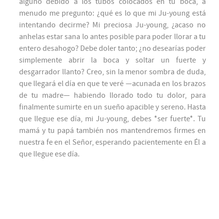
alguno debido a los tubos colocados en tu boca, a
menudo me pregunto: ¿qué es lo que mi Ju-young está
intentando decirme? Mi preciosa Ju-young, ¿acaso no
anhelas estar sana lo antes posible para poder llorar a tu
entero desahogo? Debe doler tanto; ¿no desearías poder
simplemente abrir la boca y soltar un fuerte y
desgarrador llanto? Creo, sin la menor sombra de duda,
que llegará el día en que te veré —acunada en los brazos
de tu madre— habiendo llorado todo tu dolor, para
finalmente sumirte en un sueño apacible y sereno. Hasta
que llegue ese día, mi Ju-young, debes *ser fuerte*. Tu
mamá y tu papá también nos mantendremos firmes en
nuestra fe en el Señor, esperando pacientemente en Él a
que llegue ese día.