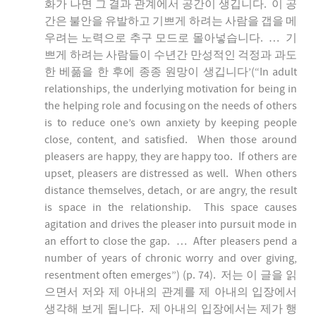
화가 나면 그 결과 관계에서 공간이 생깁니다. 이 공
간은 불안을 유발하고 기쁘게 하려는 사람을 갭을 메
우려는 노력으로 추구 모드로 몰아넣습니다. … 기
쁘게 하려는 사람들이 수년간 만성적인 걱정과 과도
한 베풂을 한 후에 종종 원망이 생깁니다’(“In adult
relationships, the underlying motivation for being in
the helping role and focusing on the needs of others
is to reduce one’s own anxiety by keeping people
close, content, and satisfied. When those around
pleasers are happy, they are happy too. If others are
upset, pleasers are distressed as well. When others
distance themselves, detach, or are angry, the result
is space in the relationship. This space causes
agitation and drives the pleaser into pursuit mode in
an effort to close the gap. … After pleasers pend a
number of years of chronic worry and over giving,
resentment often emerges”) (p. 74). 저는 이 글을 읽
으면서 저와 제 아내의 관계를 제 아내의 입장에서
생각해 보게 됩니다. 제 아내의 입장에서는 제가 행