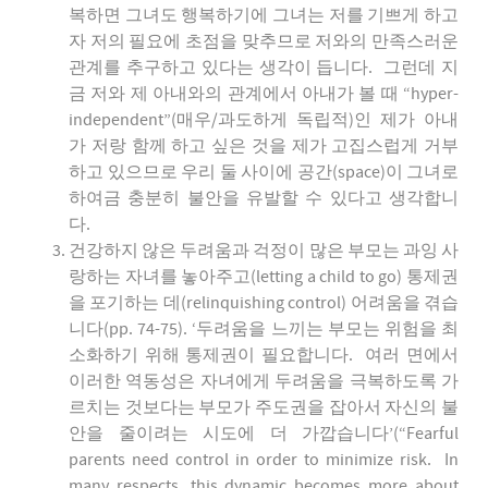
복하면 그녀도 행복하기에 그녀는 저를 기쁘게 하고
자 저의 필요에 초점을 맞추므로 저와의 만족스러운
관계를 추구하고 있다는 생각이 듭니다. 그런데 지
금 저와 제 아내와의 관계에서 아내가 볼 때 “hyper-
independent”(매우/과도하게 독립적)인 제가 아내
가 저랑 함께 하고 싶은 것을 제가 고집스럽게 거부
하고 있으므로 우리 둘 사이에 공간(space)이 그녀로
하여금 충분히 불안을 유발할 수 있다고 생각합니
다.
건강하지 않은 두려움과 걱정이 많은 부모는 과잉 사
랑하는 자녀를 놓아주고(letting a child to go) 통제권
을 포기하는 데(relinquishing control) 어려움을 겪습
니다(pp. 74-75). ‘두려움을 느끼는 부모는 위험을 최
소화하기 위해 통제권이 필요합니다. 여러 면에서
이러한 역동성은 자녀에게 두려움을 극복하도록 가
르치는 것보다는 부모가 주도권을 잡아서 자신의 불
안을 줄이려는 시도에 더 가깝습니다’(“Fearful
parents need control in order to minimize risk. In
many respects, this dynamic becomes more about