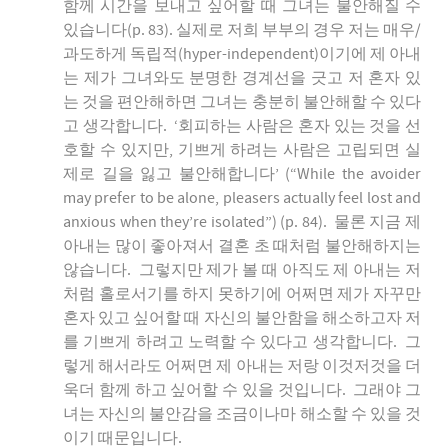
함께 시간을 보내고 싶어할 때 그녀는 불안해질 수
있습니다(p. 83). 실제로 저희 부부의 경우 저는 매우/
과도하게 독립적(hyper-independent)이기에 제 아내
는 제가 그녀와도 분명한 경계선을 긋고 저 혼자 있
는 것을 편안해하면 그녀는 충분히 불안해할 수 있다
고 생각합니다. ‘회피하는 사람은 혼자 있는 것을 선
호할 수 있지만, 기쁘게 하려는 사람은 고립되면 실
제로 길을 잃고 불안해합니다’ (“While the avoider
may prefer to be alone, pleasers actually feel lost and
anxious when they’re isolated”) (p. 84). 물론 지금 제
아내는 많이 좋아져서 결혼 초 때처럼 불안해하지는
않습니다. 그렇지만 제가 볼 때 아직도 제 아내는 저
처럼 홀로서기를 하지 못하기에 어쩌면 제가 자꾸만
혼자 있고 싶어할 때 자신의 불안함을 해소하고자 저
를 기쁘게 하려고 노력할 수 있다고 생각합니다. 그
렇게 해서라도 어쩌면 제 아내는 저랑 이것저것을 더
욱더 함께 하고 싶어할 수 있을 것입니다. 그래야 그
녀는 자신의 불안감을 조금이나마 해소할 수 있을 것
이기 때문입니다.