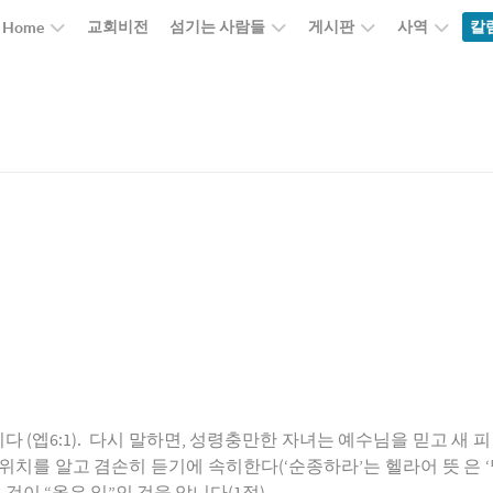
교회비전
섬기는 사람들
게시판
사역
칼
Home
(엡6:1). 다시 말하면, 성령충만한 자녀는 예수님을 믿고 새 피 
치를 알고 겸손히 듣기에 속히한다(‘순종하라’는 헬라어 뜻 은 ‘