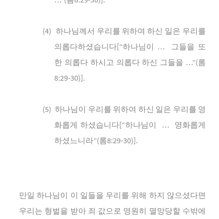
…”(
8:29-30)].
(4)
하나님께서
우리를
위하여
하신
일은
우리를
의롭다하셨습니다
[“
하나님이
…
그들을
또
한
의롭다
하시고
의롭다
하신
그들을
…”(
롬
8:29-30)].
(5)
하나님이
우리를
위하여
하신
일은
우리를
영
화롭게
하셨습니다
[“
하나님이
…
영화롭게
하셨느니라
”(
롬
8:29-30)].
만일
하나님이
이
일들을
우리를
위해
하지
않으셨다면
우리는
형벌을
받아
죄
값으로
영원히
멸망당할
수밖에