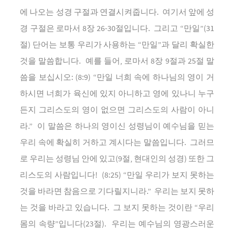
에
나오는
성경
구절과
연결시켜줍니다
.
여기서
앞에
성
경
구절은
로마서
8
장
26-30
절입니다
.
그리고
“
만일
”(31
절
)
단어는
보통
우리가
사용하는
“
만일
”
과
달리
확실한
것을
말씀합니다
.
예를
들어
,
로마서
8
장
9
절과
25
절
말
씀을
보십시오
: (8:9) “
만일
너희
속에
하나님의
영이
거
하시면
너희가
육신에
있지
아니하고
영에
있나니
누구
든지
그리스도의
영이
없으면
그리스도의
사람이
아니
라
.”
이
말씀은
하나의
영이신
성령님이
예수님을
믿는
우리
속에
확실히
거하고
계시다는
말씀입니다
.
그러므
로
우리는
성령님
안에
있고
(9
절
,
현대인의
성경
)
또한
그
리스도의
사람입니다
!
(8:25) “
만일
우리가
보지
못하는
것을
바라면
참음으로
기다릴지니라
.”
우리는
보지
못하
는
것을
바라고
있습니다
.
그
보지
못하는
것이란
“
우리
몸의
속량
”
입니다
(23
절
).
우리는
예수님의
영광스러운