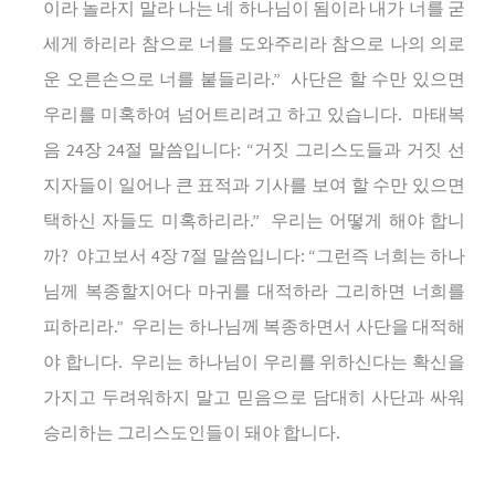
이라
놀라지
말라
나는
네
하나님이
됨이라
내가
너를
굳
세게
하리라
참으로
너를
도와주리라
참으로
나의
의로
운
오른손으로
너를
붙들리라
.”
사단은
할
수만
있으면
우리를
미혹하여
넘어트리려고
하고
있습니다
.
마태복
음
24
장
24
절
말씀입니다
: “
거짓
그리스도들과
거짓
선
지자들이
일어나
큰
표적과
기사를
보여
할
수만
있으면
택하신
자들도
미혹하리라
.”
우리는
어떻게
해야
합니
까
?
야고보서
4
장
7
절
말씀입니다
: “
그런즉
너희는
하나
님께
복종할지어다
마귀를
대적하라
그리하면
너희를
피하리라
.”
우리는
하나님께
복종하면서
사단을
대적해
야
합니다
.
우리는
하나님이
우리를
위하신다는
확신을
가지고
두려워하지
말고
믿음으로
담대히
사단과
싸워
승리하는
그리스도인들이
돼야
합니다
.