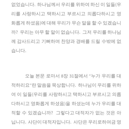
없었습니다
.
하나님께서
우리를
위하여
하신
이
일들
(
우
리를
사랑하시고
택하시고
부르시고
의롭다하시고
영
화롭게
하셨음
)
에
대해
우리가
무슨
말을
할
수
있겠습니
까
?
우리는
아무
할
말이
없습니다
.
그저
우리를
하나님
께
감사드리고
기뻐하며
찬양과
경배를
드릴
수밖에
없
습니다
.
오늘
본문
로마서
8
장
31
절에서
“
누가
우리를
대
적하리요
”
란
말씀을
묵상합니다
.
하나님이
우리를
위하
여
이
일들
(
우리를
사랑하시고
택하시고
부르시고
의롭
다하시고
영화롭게
하셨음
)
을
하셨는데
누가
우리를
대
적할
수
있겠습니까
?
그렇다고
대적자가
없는
것은
아
닙니다
.
사단이
대적자입니다
.
사단은
우리로하여금
영