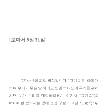
[
로마서
8
장
31
절
]
로마서
8
장
31
절
말씀입니다
: “
그런즉
이
일에
대
하여
우리가
무슨
말
하리요
만일
하나님이
우리를
위하
시면
누가
우리를
대적하리요
.”
여기서
“
그런즉
”(
롬
8:31)
이란
접속사는
앞에
성경
구절과
31
절
“
그런즉
”
뒤