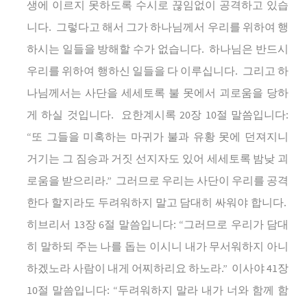
생에
이르지
못하도록
수시로
끊임없이
공격하고
있습
니다
.
그렇다고
해서
그가
하나님께서
우리를
위하여
행
하시는
일들을
방해할
수가
없습니다
.
하나님은
반드시
우리를
위하여
행하신
일들을
다
이루십니다
.
그리고
하
나님께서는
사단을
세세토록
불
못에서
괴로움을
당하
게
하실
것입니다
.
요한계시록
20
장
10
절
말씀입니다
:
“
또
그들을
미혹하는
마귀가
불과
유황
못에
던져지니
거기는
그
짐승과
거짓
선지자도
있어
세세토록
밤낮
괴
로움을
받으리라
.”
그러므로
우리는
사단이
우리를
공격
한다
할지라도
두려워하지
말고
담대히
싸워야
합니다
.
히브리서
13
장
6
절
말씀입니다
: “
그러므로
우리가
담대
히
말하되
주는
나를
돕는
이시니
내가
무서워하지
아니
하겠노라
사람이
내게
어찌하리요
하노라
.”
이사야
41
장
10
절
말씀입니다
: “
두려워하지
말라
내가
너와
함께
함