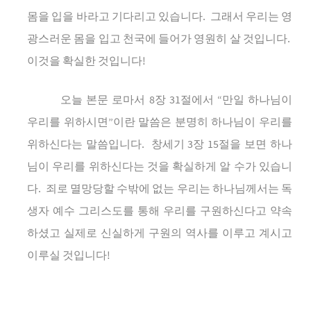
몸을
입을
바라고
기다리고
있습니다
.
그래서
우리는
영
광스러운
몸을
입고
천국에
들어가
영원히
살
것입니다
.
이것을
확실한
것입니다
!
오늘
본문
로마서
8
장
31
절에서
“
만일
하나님이
우리를
위하시면
”
이란
말씀은
분명히
하나님이
우리를
위하신다는
말씀입니다
.
창세기
3
장
15
절을
보면
하나
님이
우리를
위하신다는
것을
확실하게
알
수가
있습니
다
.
죄로
멸망당할
수밖에
없는
우리는
하나님께서는
독
생자
예수
그리스도를
통해
우리를
구원하신다고
약속
하셨고
실제로
신실하게
구원의
역사를
이루고
계시고
이루실
것입니다
!