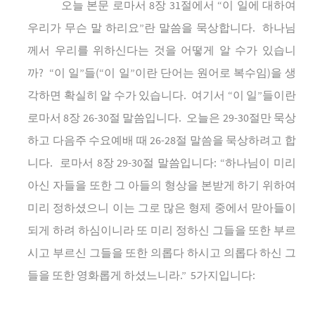
오늘
본문
로마서
8
장
31
절에서
“
이
일에
대하여
우리가
무슨
말
하리요
”
란
말씀을
묵상합니다
.
하나님
께서
우리를
위하신다는
것을
어떻게
알
수가
있습니
까
?
“
이
일
”
들
(“
이
일
”
이란
단어는
원어로
복수임
)
을
생
각하면
확실히
알
수가
있습니다
.
여기서
“
이
일
”
들이란
로마서
8
장
26-30
절
말씀입니다
.
오늘은
29-30
절만
묵상
하고
다음주
수요예배
때
26-28
절
말씀을
묵상하려고
합
니다
.
로마서
8
장
29-30
절
말씀입니다
: “
하나님이
미리
아신
자들을
또한
그
아들의
형상을
본받게
하기
위하여
미리
정하셨으니
이는
그로
많은
형제
중에서
맏아들이
되게
하려
하심이니라
또
미리
정하신
그들을
또한
부르
시고
부르신
그들을
또한
의롭다
하시고
의롭다
하신
그
들을
또한
영화롭게
하셨느니라
.”
5
가지입니다
: