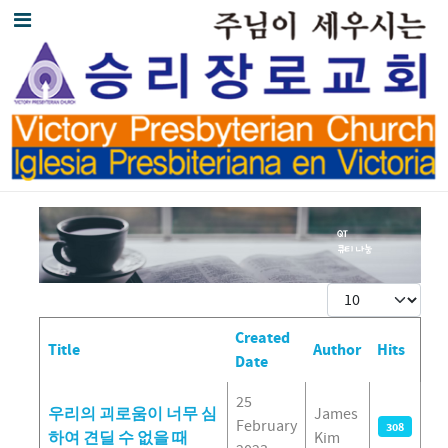
Display #
Created
Title
Author
Hits
Date
Articles
25
우리의 괴로움이 너무 심
James
February
308
하여 견딜 수 없을 때
Kim