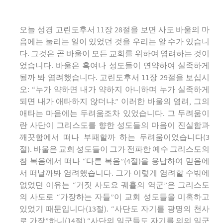
오늘 성경 고린도후서 11장 28절을 보면 사도 바울의 마
음에는 눌리는 일이 있었던 것을 우리는 알 수가 있습니
다. 그것은 곧 바울이 모든 교회를 위하여 염려하는 것이
었습니다. 바울은 혹여나 성도들이 연약하여 실족하게
될까 봐 염려했습니다. 고린도후서 11장 29절을 보십시
오: “누가 약하면 내가 약하지 아니하며 누가 실족하게
되면 내가 애타하지 않더냐.” 이러한 바울의 염려, 그의
애타는 마음에는 두려움조차 있었습니다. 그 두려움이
란 사단이 그리스도를 향한 성도들의 마음이 진실함과
깨끗함에서 떠나 부패할까 하는 두려움이었습니다(3
절). 바울은 교회 성도들이 그가 전파한 예수 그리스도의
참 복음에서 떠나 “다른 복음”(4절)을 용납하여 믿음에
서 떠날까봐 염려했습니다. 그가 이렇게 염려할 수밖에
없었던 이유는 “거짓 사도요 궤휼의 역군”은 그리스도
의 사도로 “가장하는 자들”이 교회 성도들을 미혹하고
있었기 때문입니다(13절). “사단도 자기를 광명의 천사
로 가장”하니(14절) “사단의 일군들도 자기를 의의 일군