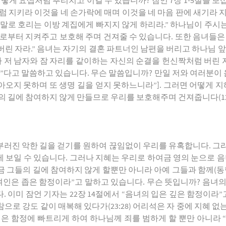
떻게 요셉처럼 뿌리치고 이길 수 있습니까? 잠언 7장 1-5절을 보십
럼 지키라 이것을 네 손가락에 매며 이것을 네 마음 판에 새기라 
 말로 호리는 이방 계집에게 빠지지 않게 하리라.” 하나님이 주시
로부터 지켜주고 보호해 주며 건져줄 수 있습니다. 또한 음녀들은 정
린 자라.” 음녀는 자기의 결혼 파트너인 남편을 버리고 하나님 앞에서
자 저 남자와 잠 자리를 같이하는 자신의 순결을 헌신짝처럼 버린 자
졌”다고 말씀하고 있습니다. 무슨 말씀입니까? 만일 저와 여러분이
는 돌아오지 못하며 또 생명 길을 얻지 못하느니라”]. 그러면 어떻
의 길에 참여하지 않게 만들므로 우리를 보호해주며 건져줍니다(12
부러진 악한 길을 걷기를 원하여 끊임없이 우리를 유혹합니다. 그리
보일 수 있습니다. 그러나 지혜는 우리로 하여금 영의 눈으로 음
 그들의 길에 참여하지 않게 할뿐만 아니라 아예 그들과 함께(동행)
여인은 좁은 함정이라”고 말하고 있습니다. 무슨 뜻입니까? 음녀
 이미 잠언 기자는 22장 14절에서 “음녀의 입은 깊은 함정이라”고
으로 강도 같이 매복해 있다가(23:28) 어리석은 자 중에 지혜 없는 
은 함정에 빠트리게 하여 하나님께 죄를 범하게 할 뿐만 아니라 “사악