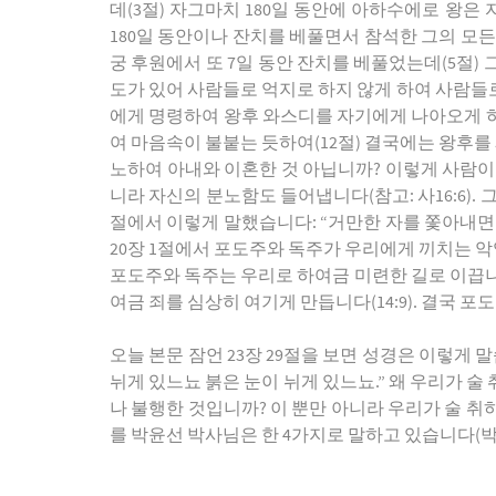
데(3절) 자그마치 180일 동안에 아하수에로 왕
180일 동안이나 잔치를 베풀면서 참석한 그의 모든
궁 후원에서 또 7일 동안 잔치를 베풀었는데(5절)
도가 있어 사람들로 억지로 하지 않게 하여 사람들로
에게 명령하여 왕후 와스디를 자기에게 나아오게 하
여 마음속이 불붙는 듯하여(12절) 결국에는 왕후
노하여 아내와 이혼한 것 아닙니까? 이렇게 사람이 
니라 자신의 분노함도 들어냅니다(참고: 사16:6). 
절에서 이렇게 말했습니다: “거만한 자를 쫓아내면
20장 1절에서 포도주와 독주가 우리에게 끼치는 악영
포도주와 독주는 우리로 하여금 미련한 길로 이끕니다.
여금 죄를 심상히 여기게 만듭니다(14:9). 결국
오늘 본문 잠언 23장 29절을 보면 성경은 이렇게
뉘게 있느뇨 붉은 눈이 뉘게 있느뇨.” 왜 우리가 술 취
나 불행한 것입니까? 이 뿐만 아니라 우리가 술 취하
를 박윤선 박사님은 한 4가지로 말하고 있습니다(박