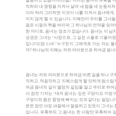
말씀하고 있습니다(22절). 이러한 음녀의 유혹을 어
직하라 내 명령을 지켜서 살며 내 법을 네 눈동자처
이라 하라 그리하면 이것이 너를 지켜서 음녀에게,
지지 않게 할 수 있습니다. 지혜만이 우리를 그녀들
젊은 시절의 짝을 버리며 그 하나님의 언약을 잊어버
한 마디로, 음녀는 정조가 없습니다. 음녀는 이 남
성경은 그녀는 “사망으로, 그 길은 스올로 기울어
입니다[(잠 2:19) “누구든지 그에게로 가는 자
까? 하나님의 지혜는 저와 여러분으로 하여금 음녀
음녀는 저와 여러분으로 하여금 바른 길을 떠나 구
직하고, 먹음직하고 지혜스럽게 할 만하게 탐스럽게 
여금 음녀의 길이 멸망의 길임을 알고 우리로 하여금
서 잠언 기자는 “대저 음녀는 깊은 구덩이요 이방 
구덩이와 좁은 함정에 빠지는 것과 같다는 말입니다.
본문 잠언 23장 28절에서 말씀하고 있듯이 그녀는 참
입니다. 유혹하되 그 음녀는 한 사람만 유혹하여 깊