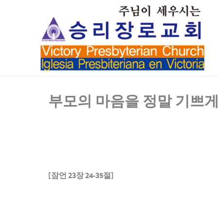
부모의 마음을 정말 기쁘게
[
잠언
23
장
24-35
절
]