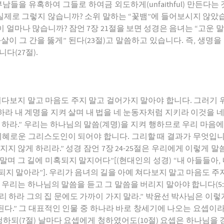
남들을 유혹하여 그들로 하여금 외도하게(unfaithful) 만든
실제로 그렇지 않습니까? 소위 말하는 “꽃뱀”에 들어보시지 않았
 얼마나 많습니까? 잠언 7장 21절을 보면 성경은 음녀는 “고운 
이 그 간을 뚫게” 된다(23절)고 말씀하고 있습니다. 즉, 생명을
다(27절).
다보지 말고 마음도 주지 말고 걸어가지 말아야 합니다. 그러기 위
직하라 내 계명을 지켜 살며 내 법을 네 눈동자처럼 지키라 이것을 
 하라.” 우리는 하나님의 말씀(계명)을 지켜 행하므로 우리 마음
지혜로운 그리스도인이 되어야 합니다. 그리할 때 결과가 무엇입니까
지 않게 하리라.” 성경 잠언 7장 24-25절은 우리에게 이렇게 말
말며 그 길에 미혹되지 말지어다”[(현대인의 성경) “내 아들들아, 
되지 말아라”]. 우리가 음녀의 길을 아예 쳐다보지 말고 마음도 
 우리는 하나님의 말씀을 듣고 그 말씀을 버리지 말아야 합니다(5:7
 멀리 하라 그의 집 문에도 가까이 가지 말라.” 박윤선 박사님은 이
다.” 그 대표적인 인물 중 하나라 바로 창세기에 나오는 요셉이
청하되(7절) 날마다 요셉에게 청하였어도(10절) 요셉은 하나님