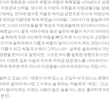
은 자기의 영화로운 나라의 부함과 위험의 혁혁함을 나타냈다고 성경
 지방관과 신하들, 장수와 각 지방의 귀족들과 지방관들(3절) 앞
 그 때에는 잔치에 참석한 자들로 하여금 금잔으로 마시게 하였는데 
 하여금 마음대로 하게 하였습니다(8절). 그러다가 제 칠일에 
여 그녀의 아리따움을 뭇 백성과 지방관들에게 보이려다가(10-1
를 폐했습니다. 결국 아하수에로 왕은 술잔치 베풀어 자기의 아리따
술 취하게 되면 사단에게 마음을 빼앗겨(호 4:11) 자신의 교만
그러기에 술좌석에서 다툼과 싸움이 일어나기까지 하는 것입니다(잠 20
 다툼이 쉬고 싸움과 수욕이 그치느니라.” 실제로 술좌석에서 거
향을 한 마디로 말한다면, 그것은 우리를 잘못된 방향으로 이끈다(le
 미련한 길로 이끌되 우리로 하여금 당장 분노를 나타내어(12:16)
 포도주와 독주란 우리 자신의 미련함을 나타내게 만든다는 것입니다.
 말씀하고 있습니다: “재앙이 뉘게 있느뇨 근심이 뉘게 있느뇨 분쟁
하지 말아야 하냐면 그 이유는 술 취하는 자들에게 “재앙”, “근심”, 
지 말아야 하는 이유는 사람이 일단 술을 어느 정도 좋아하게 되면 
윤선):