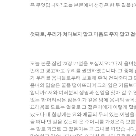
은 무엇입니까? 오늘 본문에서 성경은 한 두 길을 
첫째로
,
우리가 쳐다보지 말고 마음도 주지 말고 
오늘 본문 잠언 23장 27절을 보십시오: “대저 
번이고 경고하고 우리를 권면하였습니다. 그 중에 잠
가 우리를 음녀들로부터 보호해 주며 건져준다고 말하
음녀의 입술은 꿀을 떨어뜨리며 그의 입은 기름보다 
입니까? 저와 여러분의 생명과 신앙을 앗아 갈 수 
없는 한 어리석은 젊은이가 깊은 밤에 음녀의 골목
끄러움을 모르는 얼굴로 그 젊은이에게 이렇게 말합
났도다 내 침상에는 요와 애굽의 무늬 있는 이불을
을 떠나 먼 길을 갔는데 은 주머니를 가졌은즉 보름날
는 말로 꾀므로 그 젊은이는 곧 그녀를 따랐습니다.