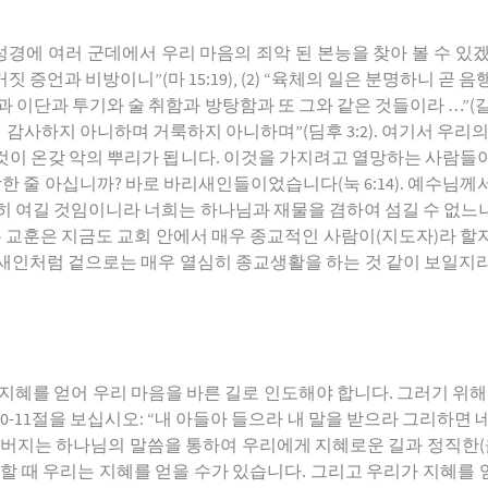
성경에 여러 군데에서 우리 마음의 죄악 된 본능을 찾아 볼 수 있겠지
증언과 비방이니”(마 15:19), (2) “육체의 일은 분명하니 곧
이단과 투기와 술 취함과 방탕함과 또 그와 같은 것들이라 …”(갈 5:1
사하지 아니하며 거룩하지 아니하며”(딤후 3:2). 여기서 우리의
 것이 온갖 악의 뿌리가 됩니다. 이것을 가지려고 열망하는 사람
한 줄 아십니까? 바로 바리새인들이었습니다(눅 6:14). 예수님께서
경히 여길 것임이니라 너희는 하나님과 재물을 겸하여 섬길 수 없
는 교훈은 지금도 교회 안에서 매우 종교적인 사람이(지도자)라 
새인처럼 겉으로는 매우 열심히 종교생활을 하는 것 같이 보일지
지혜를 얻어 우리 마음을 바른 길로 인도해야 합니다. 그러기 위해
10-11절을 보십시오: “내 아들아 들으라 내 말을 받으라 그리하면
아버지는 하나님의 말씀을 통하여 우리에게 지혜로운 길과 정직한(옳
리할 때 우리는 지혜를 얻을 수가 있습니다. 그리고 우리가 지혜를