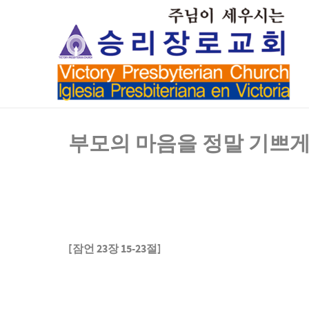
부모의 마음을 정말 기쁘게
[
잠언
23
장
15-23
절
]