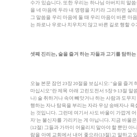
수가 있습니다. 또한 우리는 하나님 아버지의 말씀을
을 네 마음에 두라 내 명령을 지키라 그리하면 살리
그 말씀을 우리 마음에 둘 때 우리 마음이 바른 마
는 좌로나 우로나 치우치지 않고 바른 길로 행할 수
셋째 진리는
,
술을 즐겨 하는 자들과 고기를 탐하
오늘 본문 잠언 23장 20절을 보십시오: “술을 즐겨
마십시오”란 제목 아래 고린도전서 5장 9-13절 
나) 술 취하거나 속여 빼앗거나 하는 사람과 도무지 
행하는 자나 탐욕을 부리는 자라 우상 숭배자나 욕
는 것입니다. 그런데 여기서 사도 바울이 가깝게 어울
자’는 불신자를 가리키는 게 아닙니다. 지금 바울은
(12절) 그들과 가까이 어울리지 말아야 할 뿐만 
람을 아예 교회에서 내어 좇으라(13절)고 말하고 