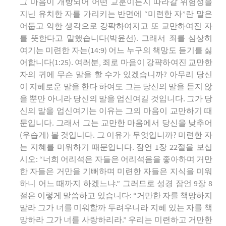
그 마음이 개방되어 어떤 교훈이든지 따라갈 위험성을
지닌 유치한 자를 가리키는 반면에 “미련한 자”란 말은
어둡고 악한 생각으로 강퍅하여지고 또 교만하여진 자
를 뜻한다고 말했습니다(박윤선). 그래서 죄를 심상히
여기는 미련한 자는(14:9) 어느 누구의 책망도 듣기를 싫
어합니다(1:25). 여러분, 죄로 마음이 강퍅하여진 교만한
자의 귀에 무슨 말을 할 수가 있겠습니까? 아무리 당신
이 지혜로운 말을 한다 하여도 그는 당신의 말을 듣지 않
을 뿐만 아니라 당신의 말을 업신여길 것입니다. 그가 당
신의 말을 업신여기는 이유는 그의 마음이 교만하기 때
문입니다. 그래서 그는 교만한 마음에서 당신을 낮추어
(우습게) 볼 것입니다. 그 이유가 무엇입니까? 미련한 자
는 지혜를 미워하기 때문입니다. 잠언 1장 22절을 보십
시오: “너희 어리석은 자들은 어리석음을 좋아하며 거만
한 자들은 거만을 기뻐하며 미련한 자들은 지식을 미워
하니 어느 때까지 하겠느냐.” 그러므로 성경 잠언 9장 8
절은 이렇게 말씀하고 있습니다: “거만한 자를 책망하지
말라 그가 너를 미워할까 두려우니라 지혜 있는 자를 책
망하라 그가 너를 사랑하리라.” 우리는 미련하고 거만한