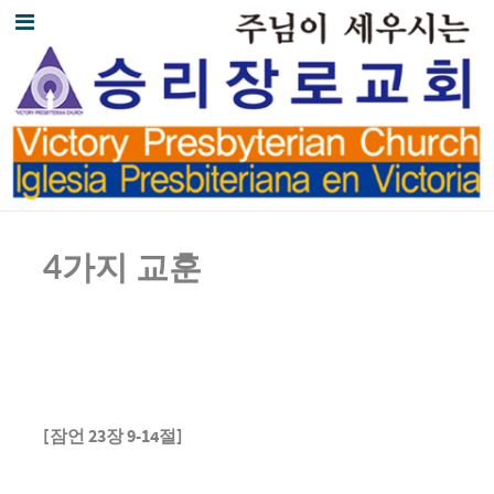
4
가지 교훈
[
잠언
23
장
9-14
절
]