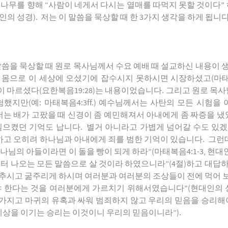
나무를
향해
“
사람이
네게서
다시는
열매를
따먹지
못할
것이다
”
인의
성경
).
저는
이
말씀을
묵상할
때
한
3
가지
생각을
하게
됩니
말씀을
묵상할
때
원로
목사님께서
수요
예배
때
설교하신
내용이
몸으로
이
세상에
오셨기에
잡수시지
못하시면
시장하셨고
(
마
이
마르셨다
(
요한복음
19:28)
는
내용이었습니다
.
그리고
원로
목사
험했지만
(
예
:
마태복음
4:3ff.)
예수님께서는
사탄의
모든
시험을
저는
배가
고팠을
때
신경이
좀
예민해져서
아내에게
좀
짜증을
냈
일으켰던
기억도
납니다
.
별거
아니라고
가볍게
넘어갈
수도
있겠
하고
오히려
하나님과
아내에게
죄를
범한
기억이
있습니다
.
그런
하나님의
아들이라면
이
돌을
빵이
되게
하라
”(
마태복음
4:1-3,
현대
부터
나오는
모든
말씀으로
살
것이라
하였으니라
”(4
절
)
하고
대답
추시고
굶주리게
하시며
여러분과
여러분의
조상들이
전에
먹어
야
한다는
것을
여러분에게
가르치기
위해서였습니다
”(
현대인의
가지고
마귀의
유혹과
싸워
범죄하지
않고
우리의
믿음을
승리해
세상을
이기는
승리는
이것이니
우리의
믿음이니라
”).