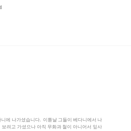
럼
님
다니에
나가셨습니다
.
이튿날
그들이
베다니에서
나
지
보려고
가셨으나
아직
무화과
철이
아니어서
잎사