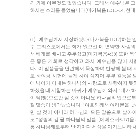
귀
외에
아무것도
없었습니다
.
그래서
예수님은
그
하시는
소리를
들었습니다
(
마가복음
11:11-14,
현대
(1)
예수님께서
시장하셨다
(
마가복음
11:12)
하는
수
그리스도께서는
죄가
없으신
데
연약한
사람의
서
베개를
베시고
주무셨고
(
마가복음
4:38)
또한
목
은
좋은
기회로
생각하고
와서
예수님을
많이
시
다
.
이
말씀들을
연관해서
묵상하며
반영해
볼
때
로
하여금
시험에
들게
하여
심지어
부부
갈등을
에
넘어가
아내는
하나님의
사랑으로
사랑하지
못
하셨을
때
시험하는
마귀가
예수님께
와서
“
네가
이
떡
(
빵
)
으로만
살
것이
아니요
하나님의
입으로
절
말씀이
생각났습니다
: “
여호와께서
여러분을
낮
만
살
것이
아니라
하나님의
모든
말씀으로
살아
도
“
성령의
검
곧
하나님의
말씀
”(
에베소서
6:17)
을
릇
하나님께로부터
난
자마다
세상을
이기느니라