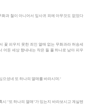
무화과
철이
아니어서
잎사귀
외에
아무것도
없었다
서
꽃
피우지
못한
죄인
열매
없는
무화과라
허송세
서
어둔
세상
향내내는
작은
들
풀
하나로
남아
피우
심으셨네
또
하나의
열매를
바라시며
.”
혹시
“
또
하나의
열매
”
가
있는지
바라보시고
계실텐