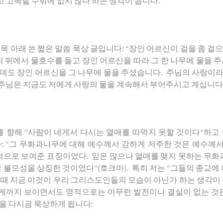
고
고백할
수밖에
없지
않나
하는
생각이
듭니다
.
제목
아래
쓴
짧은
말씀
묵상
글입니다
: “
장인
어르신이
걸을
좀
걸으
의
뒤에서
물호수를
들고
장인
어르신을
따라
그
한
나무에
물을
주
데도
장인
어르신을
그
나무에
물을
주셨습니다
.
주님의
사랑이
주님은
지금도
저에게
사랑의
물을
계속해서
부어주시고
계십니다
를
향해
“
사람이
네게서
다시는
열매를
따먹지
못할
것이다
”
하고
다
: “
그
무화과나무에
대해
예수께서
강하게
저주한
것은
예수께
적으로
보여준
표징이었다
.
잎은
많으나
열매를
맺지
못하는
무화
인
불모성을
상징한
것이었다
”(
호크마
).
특히
저는
“
그들의
종교에
때
지금
이것이
우리
그리스도인들의
모습이
아닌가
하는
생각이
게까지
보이면서도
영적으로는
아무런
발전이나
결실이
없는
것
을
다시금
묵상하게
됩니다
: