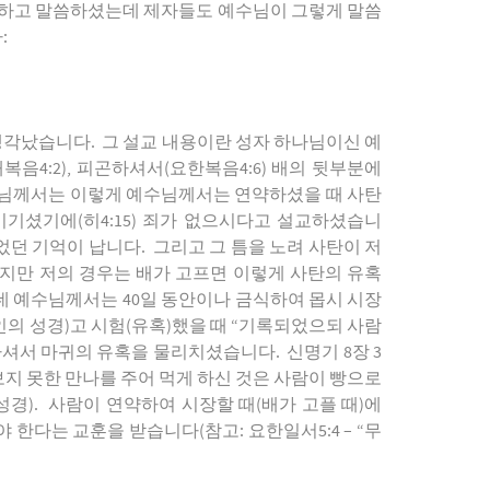
하고
말씀하셨는데
제자들도
예수님이
그렇게
말씀
다
:
생각났습니다
.
그
설교
내용이란
성자
하나님이신
예
태복음
4:2),
피곤하셔서
(
요한복음
4:6)
배의
뒷부분에
님께서는
이렇게
예수님께서는
연약하셨을
때
사탄
이기셨기에
(
히
4:15)
죄가
없으시다고
설교하셨습니
었던
기억이
납니다
.
그리고
그
틈을
노려
사탄이
저
지만
저의
경우는
배가
고프면
이렇게
사탄의
유혹
데
예수님께서는
40
일
동안이나
금식하여
몹시
시장
인의
성경
)
고
시험
(
유혹
)
했을
때
“
기록되었으되
사람
하셔서
마귀의
유혹을
물리치셨습니다
.
신명기
8
장
3
보지
못한
만나를
주어
먹게
하신
것은
사람이
빵으로
성경
).
사람이
연약하여
시장할
때
(
배가
고플
때
)
에
야
한다는
교훈을
받습니다
(
참고
:
요한일서
5:4 – “
무