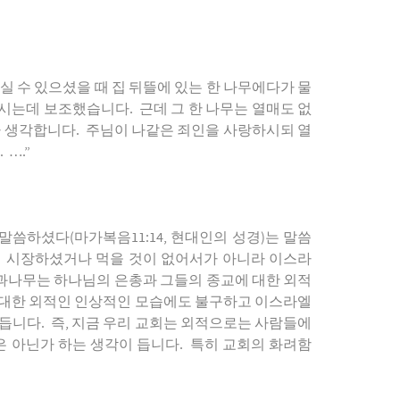
실
수
있으셨을
때
집
뒤뜰에
있는
한
나무에다가
물
시는데
보조했습니다
.
근데
그
한
나무는
열매도
없
라
생각합니다
.
주님이
나같은
죄인을
사랑하시되
열
. ….”
말씀하셨다
(
마가복음
11:14,
현대인의
성경
)
는
말씀
서
시장하셨거나
먹을
것이
없어서가
아니라
이스라
과나무는
하나님의
은총과
그들의
종교에
대한
외적
대한
외적인
인상적인
모습에도
불구하고
이스라엘
듭니다
.
즉
,
지금
우리
교회는
외적으로는
사람들에
은
아닌가
하는
생각이
듭니다
.
특히
교회의
화려함