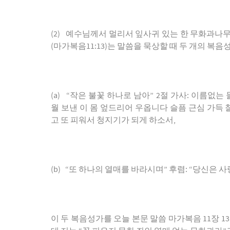
(2)
예수님께서
멀리서
잎사귀
있는
한
무화과나
(
마가복음
11:13)
는
말씀을
묵상할
때
두
개의
복음
(a) “
작은
불꽃
하나로
남아
” 2
절
가사
:
이름없는
월
보낸
이
몸
엎드리어
우옵니다
슬픔
근심
가득
고
또
피워서
청지기가
되게
하소서
,
(b) “
또
하나의
열매를
바라시며
”
후렴
: “
당신은
사
이
두
복음성가를
오늘
본문
말씀
마가복음
11
장
13