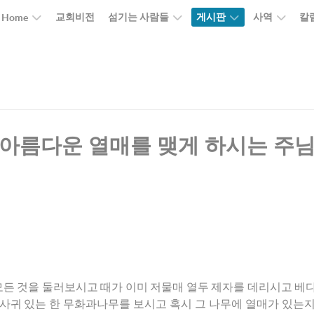
교회비전
섬기는 사람들
게시판
사역
칼
Home
아름다운 열매를 맺게 하시는 주
모든
것을
둘러보시고
때가
이미
저물매
열두
제자를
데리시고
베
사귀
있는
한
무화과나무를
보시고
혹시
그
나무에
열매가
있는