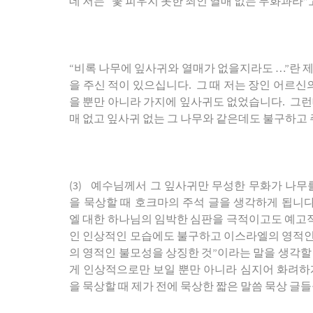
데
저는
“
꽃
피우지
못한
죄인
열매
없는
무화과라
”
“
비록
나무에
잎사귀와
열매가
없을지라도
…”
란
을
주신
적이
있으십니다
.
그
때
저는
장인
어르신
을
뿐만
아니라
가지에
잎사귀도
없었습니다
.
그런
매
없고
잎사귀
없는
그
나무와
같은데도
불구하고
(3)
예수님께서
그
잎사귀만
무성한
무화가
나무
을
묵상할
때
호크마의
주석
글을
생각하게
됩니
엘
대한
하나님의
임박한
심판을
극적이고도
예고
인
인상적인
모습에도
불구하고
이스라엘의
영적
의
영적인
불모성을
상징한
것
”
이라는
말을
생각할
게
인상적으로만
보일
뿐만
아니라
심지어
화려하
을
묵상할
때
제가
전에
묵상한
짧은
말씀
묵상
글들