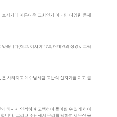
님
보시기에
아름다운
교회인가
아니면
다양한
문제
고
있습니다
(
참고
:
이사야
47:3,
현대인의
성경
).
그럼
습은
사라지고
예수님처럼
고난의
십자가를
지고
골
닫게
하시사
인정하며
고백하며
돌이킬
수
있게
하여
원합니다
.
그리고
주님께서
우리를
택하여
세우신
목