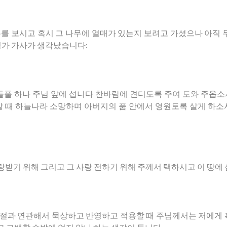
무를
보시고
혹시
그
나무에
열매가
있는지
보려고
가셨으나
아직
성가
가사가
생각났습니다
:
들풀
하나
주님
앞에
섭니다
찬바람에
견디도록
주여
도와
주옵소
찰
때
하늘나라
소망하며
아버지의
품
안에서
영원토록
살게
하소
랑받기
위해
그리고
그
사랑
전하기
위해
주께서
택하시고
이
땅에
절과
연관해서
묵상하고
반영하고
적용할
때
주님께서는
저에게