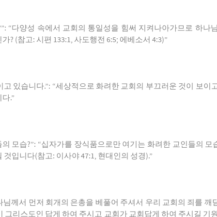
?”: “
다양성
속에서
교회의
통일성을
힘써
지켜나아가므로
하나
인가
? (
참고
:
시편
133:1,
사도행전
6:5;
에베소서
4:3)”
이고
있습니다
.”: “
세상적으로
화려한
교회의
부끄러운
것이
보이
니다
.”
들의
모습
?”: “
십자가를
장식품으로만
여기는
화려한
교인들의
모
될
것입니다
(
참고
:
이사야
47:1,
현대인의
성경
).”
나님께서
먼저
회개의
은총을
베풀어
주셔서
우리
교회의
죄를
깨
이
그리스도인
답게
하여
주시고
교회가
교회답게
하여
주시길
기