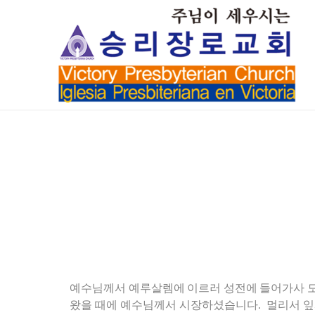
예수님께서
예루살렘에
이르러
성전에
들어가사
왔을
때에
예수님께서
시장하셨습니다
.
멀리서
잎