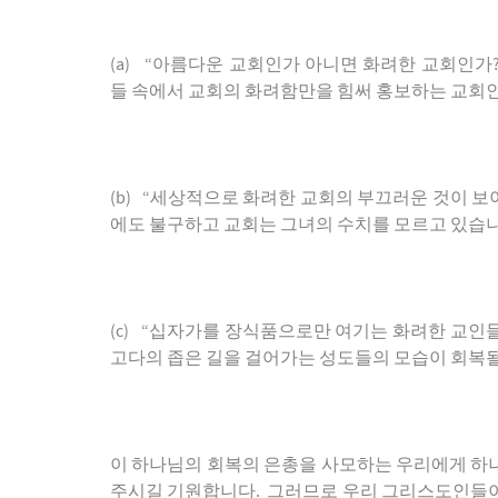
(a) “
아름다운
교회인가
아니면
화려한
교회인가
들
속에서
교회의
화려함만을
힘써
홍보하는
교회
(b) “
세상적으로
화려한
교회의
부끄러운
것이
보
에도
불구하고
교회는
그녀의
수치를
모르고
있습
(c) “
십자가를
장식품으로만
여기는
화려한
교인
고다의
좁은
길을
걸어가는
성도들의
모습이
회복
이
하나님의
회복의
은총을
사모하는
우리에게
하
주시길
기원합니다
.
그러므로
우리
그리스도인들